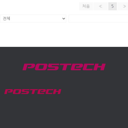
처음
«
5
»