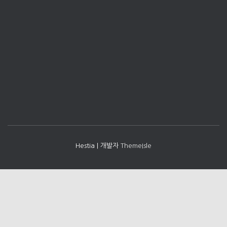
Hestia | 개발자
ThemeIsle