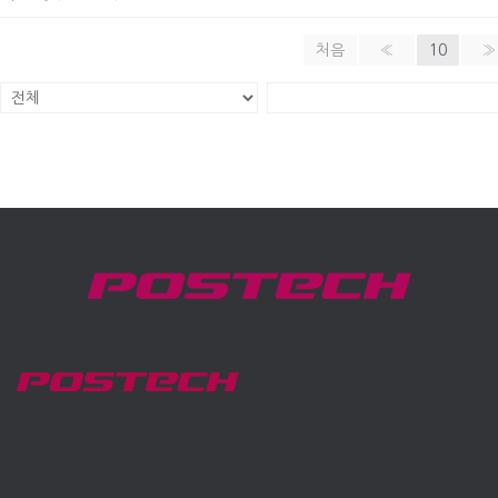
처음
«
10
»