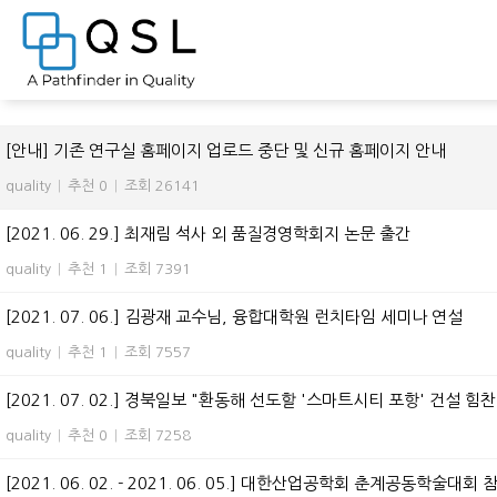
전체 955
[안내] 기존 연구실 홈페이지 업로드 중단 및 신규 홈페이지 안내
quality
|
추천 0
|
조회 26141
[2021. 06. 29.] 최재림 석사 외 품질경영학회지 논문 출간
quality
|
추천 1
|
조회 7391
[2021. 07. 06.] 김광재 교수님, 융합대학원 런치타임 세미나 연설
quality
|
추천 1
|
조회 7557
[2021. 07. 02.] 경북일보 "환동해 선도할 '스마트시티 포항' 건설 힘찬
quality
|
추천 0
|
조회 7258
[2021. 06. 02. - 2021. 06. 05.] 대한산업공학회 춘계공동학술대회 