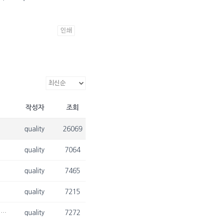
인쇄
작성자
조회
quality
26069
quality
7064
quality
7465
quality
7215
[2021. 10. 29.] 최승현 박사과정, 조은지 석사과정, 한국품질경영학회 추계 학술대회 참가 및 Best Presentation Award 수상
quality
7272