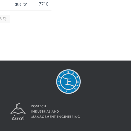
[2021. 07. 11. - 2021. 07. 14] 류도현 박사과정, 2021 European Conference on Operational Research(EURO) 참석
quality
7710
지막