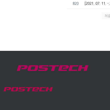
820
처