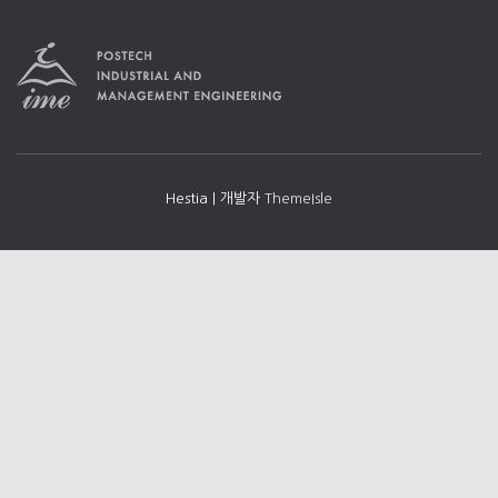
Hestia | 개발자
ThemeIsle