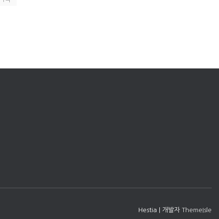
Hestia | 개발자
ThemeIsle