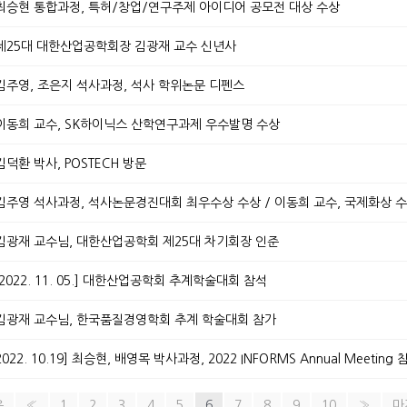
03.] 최승현 통합과정, 특허/창업/연구주제 아이디어 공모전 대상 수상
31.] 제25대 대한산업공학회장 김광재 교수 신년사
19.] 김주영, 조은지 석사과정, 석사 학위논문 디펜스
02.] 이동희 교수, SK하이닉스 산학연구과제 우수발명 수상
.] 김덕환 박사, POSTECH 방문
05.] 김주영 석사과정, 석사논문경진대회 최우수상 수상 / 이동희 교수, 국제화상 
05.] 김광재 교수님, 대한산업공학회 제25대 차기회장 인준
4. - 2022. 11. 05.] 대한산업공학회 추계학술대회 참석
21.] 김광재 교수님, 한국품질경영학회 추계 학술대회 참가
 - 2022. 10.19] 최승현, 배영목 박사과정, 2022 INFORMS Annual Meeting 
음
«
1
2
3
4
5
6
7
8
9
10
»
마