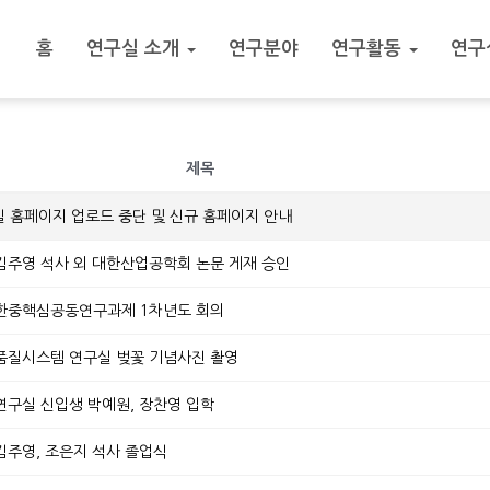
홈
연구실 소개
연구분야
연구활동
연구
제목
실 홈페이지 업로드 중단 및 신규 홈페이지 안내
13.] 김주영 석사 외 대한산업공학회 논문 게재 승인
13.] 한중핵심공동연구과제 1차년도 회의
22.] 품질시스템 연구실 벚꽃 기념사진 촬영
0.] 연구실 신입생 박예원, 장찬영 입학
0.] 김주영, 조은지 석사 졸업식