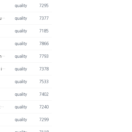
quality
7295
[2023.08.25. - 2023.08.27.] 한중 품질심포지움 (The 19th China-Korea Bilateral Symposium on Quality) 참석
quality
7377
quality
7185
quality
7866
[2023. 08. 15.] 배영목 박사과정, 김영관 박사과정, 김광재 교수님 Computers & Industrial Engineering 논문 게재 승인
quality
7793
[2023. 08. 03.] 이동희 교수님, 최승현 박사과정, 배영목 박사과정, 김광재 교수님 Computers in Industry 논문 게재 승인
quality
7378
quality
7533
quality
7402
[2023. 06. 06 - 2022. 06.08] 최승현 통합과정, 2023 INFORMS Conference on Quality, Statistics, and Reliability(ICQSR) 참석
quality
7240
quality
7299