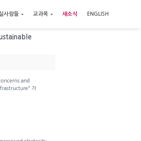
실사람들
교과목
새소식
ENGLISH
stainable
oncerns and
nfrastructure" 가
perceived electricity