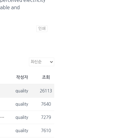
wable and
인쇄
작성자
조회
quality
26113
quality
7640
[2023. 10. 08.] 류도현 박사, 김광재 교수님 Renewable and Sustainable Energy Reviews 논문 게재 승인
quality
7279
quality
7610