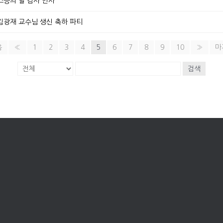
.] 스승의 날 감사 인사
7.] 김광재 교수님 생신 축하 파티
음
«
1
2
3
4
5
6
7
8
9
10
»
마
검색