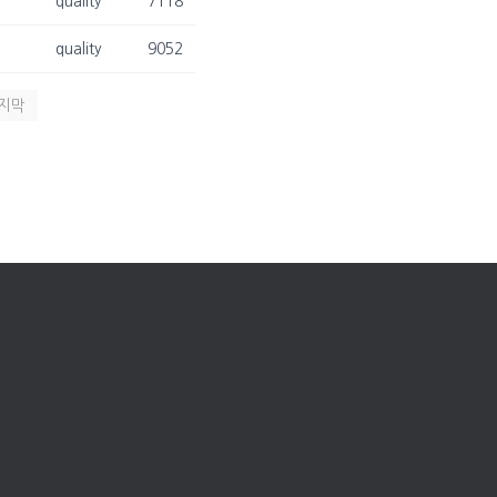
quality
7118
quality
9052
지막