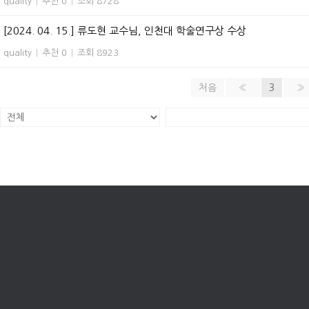
quality
|
추천 0
|
조회 8728
[2024. 04. 15.] 류도현 교수님, 인천대 학술연구상 수상
quality
|
추천 0
|
조회 8923
처음
«
3
»