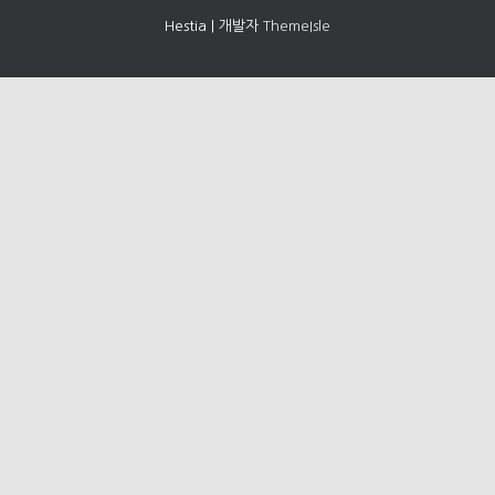
Hestia | 개발자
ThemeIsle