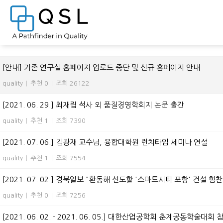
전체 955
[안내] 기존 연구실 홈페이지 업로드 중단 및 신규 홈페이지 안내
quality
|
추천 0
|
조회 26122
[2021. 06. 29.] 최재림 석사 외 품질경영학회지 논문 출간
quality
|
추천 1
|
조회 7390
[2021. 07. 06.] 김광재 교수님, 융합대학원 런치타임 세미나 연설
quality
|
추천 1
|
조회 7554
[2021. 07. 02.] 경북일보 "환동해 선도할 '스마트시티 포항' 건설 힘찬
quality
|
추천 0
|
조회 7256
[2021. 06. 02. - 2021. 06. 05.] 대한산업공학회 춘계공동학술대회 