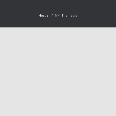
Hestia | 개발자
ThemeIsle