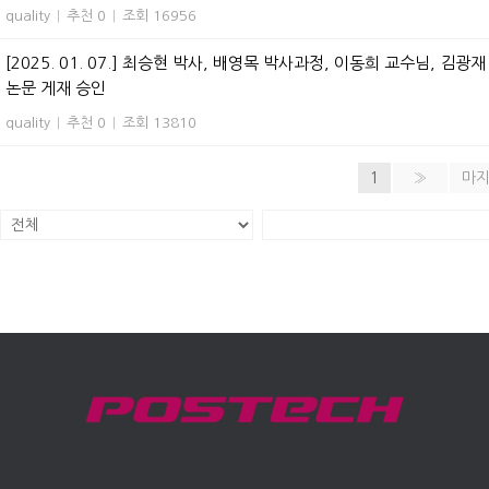
quality
|
추천 0
|
조회 16956
[2025. 01. 07.] 최승현 박사, 배영목 박사과정, 이동희 교수님, 김광재 교수님 
논문 게재 승인
quality
|
추천 0
|
조회 13810
1
»
마