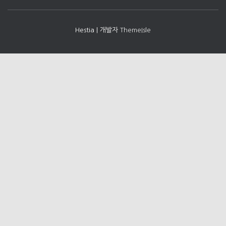
Hestia | 개발자
ThemeIsle