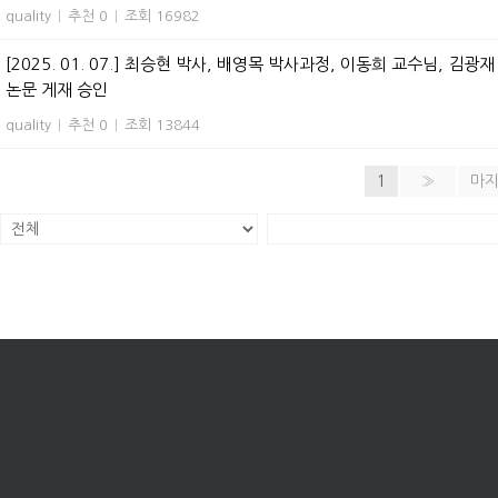
quality
|
추천 0
|
조회 16982
[2025. 01. 07.] 최승현 박사, 배영목 박사과정, 이동희 교수님, 김광재 교수님 
논문 게재 승인
quality
|
추천 0
|
조회 13844
1
»
마