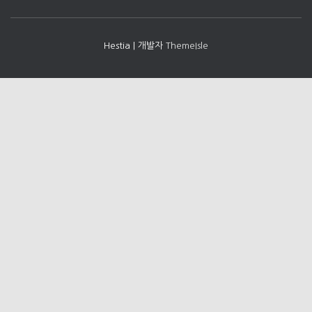
Hestia | 개발자
ThemeIsle