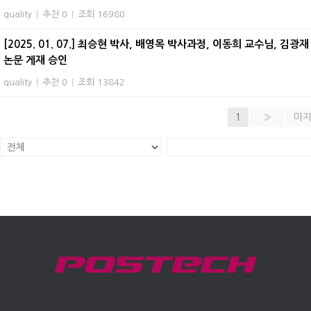
quality
|
추천 0
|
조회 16980
[2025. 01. 07.] 최승현 박사, 배영목 박사과정, 이동희 교수님, 김광재 교수님
논문 게재 승인
quality
|
추천 0
|
조회 13842
1
»
마