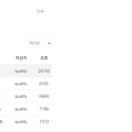
인쇄
작성자
조회
quality
26143
quality
6165
quality
6844
[2025. 06. 22. - 2025. 06. 25.] 김광재 교수님, European Conference on Operational Research 참석
quality
7186
[2025. 06. 16. - 2025. 06. 18.] 김광재 교수님, World Conference on Data Science & Statistics 참석
quality
7310