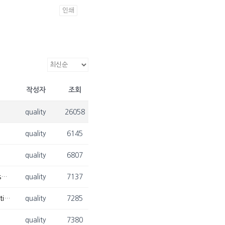
인쇄
작성자
조회
quality
26058
quality
6145
quality
6807
[2025. 06. 22. - 2025. 06. 25.] 김광재 교수님, European Conference on Operational Research 참석
quality
7137
[2025. 06. 16. - 2025. 06. 18.] 김광재 교수님, World Conference on Data Science & Statistics 참석
quality
7285
quality
7380