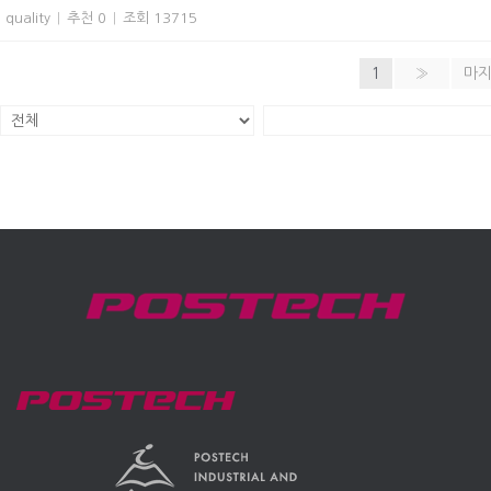
quality
|
추천 0
|
조회 13715
1
»
마