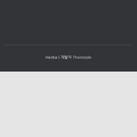
Hestia | 개발자
ThemeIsle