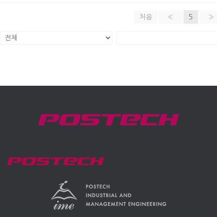
처음
«
5
»