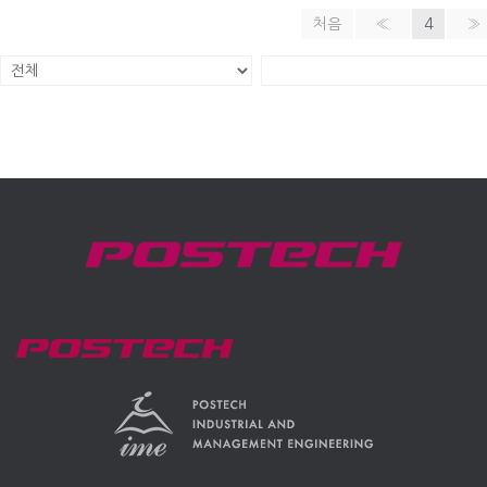
처음
«
4
»