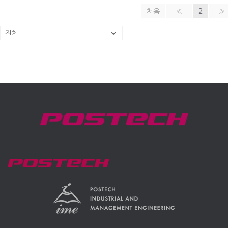
처음
«
2
»