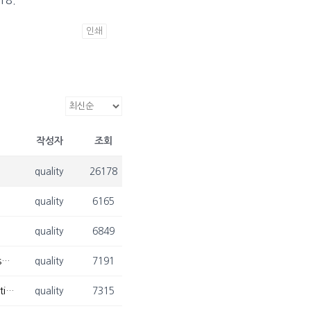
인쇄
작성자
조회
quality
26178
quality
6165
quality
6849
[2025. 06. 22. - 2025. 06. 25.] 김광재 교수님, European Conference on Operational Research 참석
quality
7191
[2025. 06. 16. - 2025. 06. 18.] 김광재 교수님, World Conference on Data Science & Statistics 참석
quality
7315