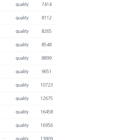
quality
7414
quality
8112
quality
8265
quality
8548
quality
8899
quality
9651
quality
10723
quality
12675
quality
16458
quality
16956
[2025. 01. 07.] 최승현 박사, 배영목 박사과정, 이동희 교수님, 김광재 교수님 Expert Systems with Applications (ESWA) 논문 게재 승인
quality
13809