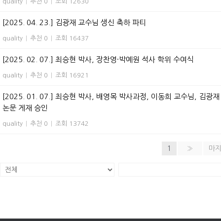
quality
|
추천 0
|
조회 12630
[2025. 04. 23.] 김광재 교수님 생신 축하 파티
quality
|
추천 0
|
조회 16437
[2025. 02. 07.] 최승현 박사, 장찬영·박예원 석사 학위 수여식
quality
|
추천 0
|
조회 16921
[2025. 01. 07.] 최승현 박사, 배영목 박사과정, 이동희 교수님, 김광재 교수님 
논문 게재 승인
quality
|
추천 0
|
조회 13742
1
»
마